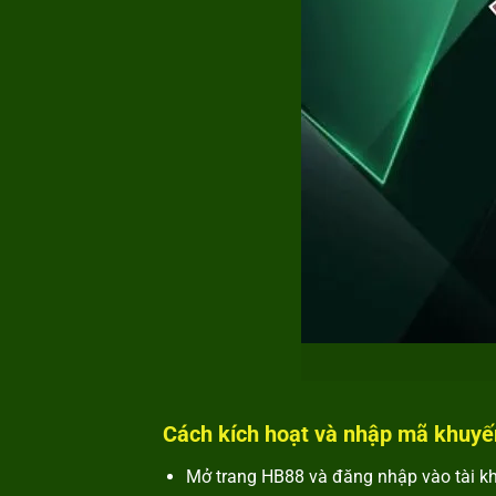
Cách kích hoạt và nhập mã khuyế
Mở trang HB88 và đăng nhập vào tài k