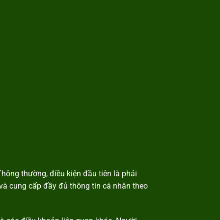
Thông thường, điều kiện đầu tiên là phải
và cung cấp đầy đủ thông tin cá nhân theo