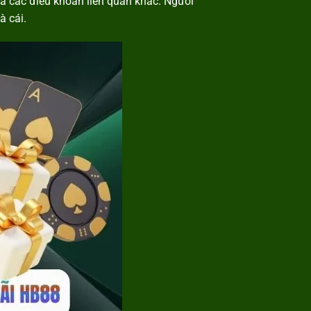
 và các điều khoản liên quan khác. Người
à cái.