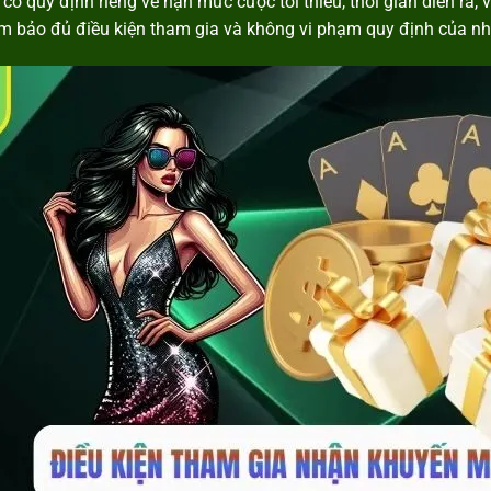
có quy định riêng về hạn mức cược tối thiểu, thời gian diễn ra,
m bảo đủ điều kiện tham gia và không vi phạm quy định của nh