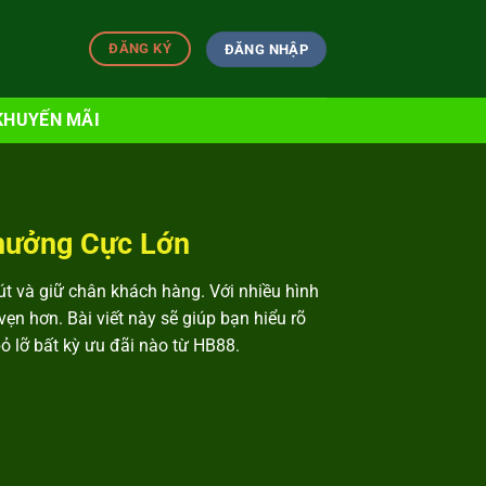
ĐĂNG KÝ
ĐĂNG NHẬP
KHUYẾN MÃI
hưởng Cực Lớn
t và giữ chân khách hàng. Với nhiều hình
ẹn hơn. Bài viết này sẽ giúp bạn hiểu rõ
 lỡ bất kỳ ưu đãi nào từ HB88.