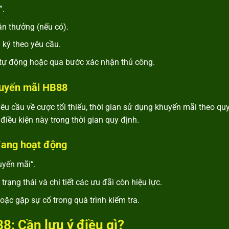
”.
n thưởng (nếu có).
 ký theo yêu cầu.
tự động hoặc qua bước xác nhận thủ công.
khuyến mãi HB88
u cầu về cược tối thiểu, thời gian sử dụng khuyến mãi theo qu
iều kiện này trong thời gian quy định.
đang hoạt động
uyến mãi”.
ạng thái và chi tiết các ưu đãi còn hiệu lực.
oặc gặp sự cố trong quá trình kiểm tra.
: Cần lưu ý điều gì?